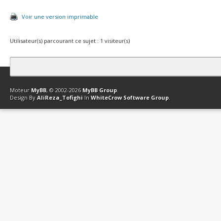
Voir une version imprimable
Utilisateur(s) parcourant ce sujet : 1 visiteur(s)
Contact
Club Affiliation
Retourner en haut
Version bas-débit (Archi
Moteur
MyBB
, © 2002-2026
MyBB Group
.
Design By
AliReza_Tofighi
In
WhiteCrow Software Group
.