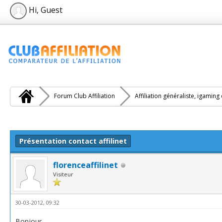
Hi, Guest
Forum Club Affiliation
Affiliation généraliste, igaming
e(s))
Présentation contact affilinet
florenceaffilinet
Visiteur
30-03-2012, 09:32
Bonjour,