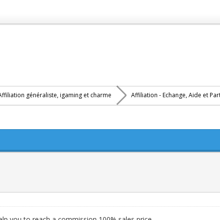
Affiliation généraliste, igaming et charme
Affiliation - Echange, Aide et Pa
 help you to reach a commission 100% sales price