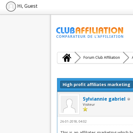
Hi, Guest
Forum Club Affiliation
Moyenne : 0 (0 vote(s))
1
2
3
4
5
High profit affiliates marketing
Sylviannie gabriel
Visiteur
26-01-2018, 04:02
This is an affiliates marketing which