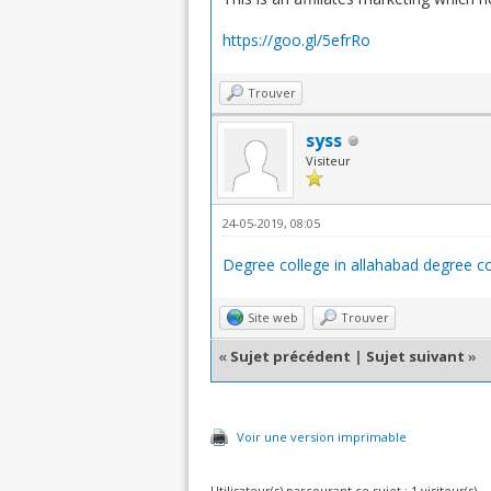
https://goo.gl/5efrRo
Trouver
syss
Visiteur
24-05-2019, 08:05
Degree college in allahabad
degree co
Site web
Trouver
«
Sujet précédent
|
Sujet suivant
»
Voir une version imprimable
Utilisateur(s) parcourant ce sujet : 1 visiteur(s)