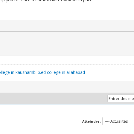
llege in kaushambi
b.ed college in allahabad
Atteindre :