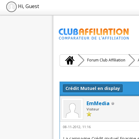
Hi, Guest
Forum Club Affiliation
Moyenne : 0 (0 vote(s))
1
2
3
4
5
Crédit Mutuel en display
EmMedia
Visiteur
08-11-2012, 11:16
La campagne Crédit mutuel Epargne et