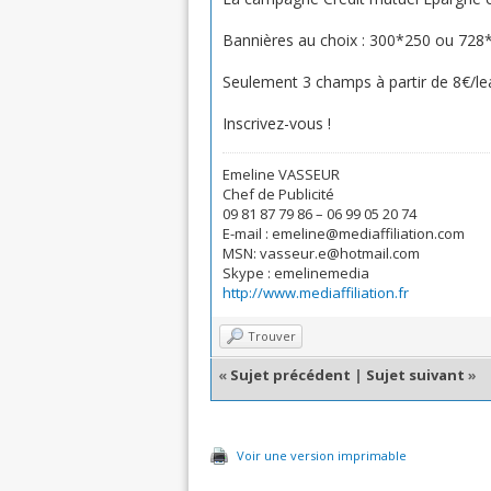
Bannières au choix : 300*250 ou 728
Seulement 3 champs à partir de 8€/le
Inscrivez-vous !
Emeline VASSEUR
Chef de Publicité
09 81 87 79 86 – 06 99 05 20 74
E-mail : emeline@mediaffiliation.com
MSN: vasseur.e@hotmail.com
Skype : emelinemedia
http://www.mediaffiliation.fr
Trouver
«
Sujet précédent
|
Sujet suivant
»
Voir une version imprimable