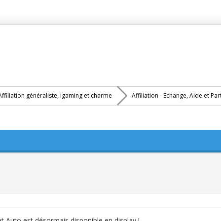
Affiliation généraliste, igaming et charme
Affiliation - Echange, Aide et Pa
 Auto est désormais disponible en display !