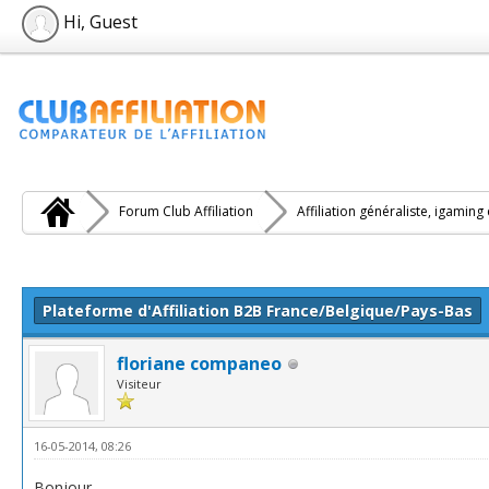
Hi, Guest
Forum Club Affiliation
Affiliation généraliste, igaming
e(s))
Plateforme d'Affiliation B2B France/Belgique/Pays-Bas
floriane companeo
Visiteur
16-05-2014, 08:26
Bonjour,