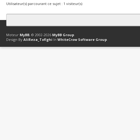
Utilisateur(s) parcourant ce sujet : 1 visiteur(s)
Contact
Club Affiliation
Retourner en haut
Version bas-débit (Archi
Moteur
MyBB
, © 2002-2026
MyBB Group
.
Design By
AliReza_Tofighi
In
WhiteCrow Software Group
.