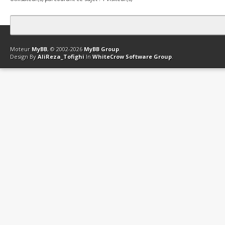
Contact
Club Affiliation
Retourner en haut
Version bas-débit (Archi
Moteur
MyBB
, © 2002-2026
MyBB Group
.
Design By
AliReza_Tofighi
In
WhiteCrow Software Group
.