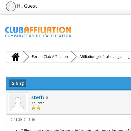
Hi, Guest
Forum Club Affiliation
Affiliation généraliste, igaming
e(s))
Gifing
steffi
Touriste
10-11-2019, 13:10
Gifing " est une plateforme d'Affiliation crée par ( Anthony