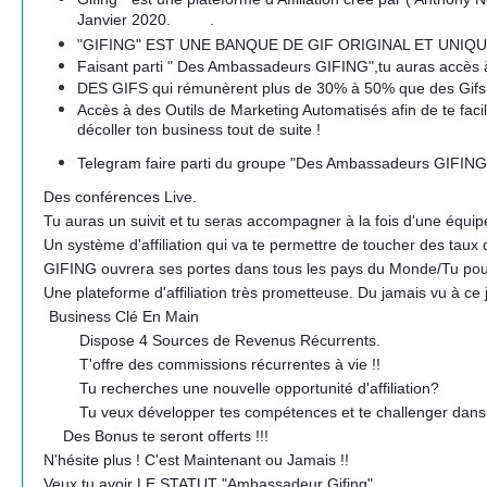
Janvier 2020.
.
?
?
?
?
"
GIFING" EST UNE BANQUE DE GIF ORIGINAL ET UNIQUE à la
Faisant parti " Des Ambassadeurs GIFING",tu auras accès à de
DES GIFS qui rémunèrent plus de 30% à 50% que des Gifs 
Accès à des Outils de Marketing Automatisés afin de te facilit
décoller ton business tout de suite !
Telegram faire parti du groupe "Des Ambassadeurs GIFING" 
?
Des conférences Live.
?
Tu auras un suivit et tu seras accompagner à la fois d'une équip
?
Un système d'affiliation qui va te permettre de toucher des taux
?
GIFING ouvrera ses portes dans tous les pays du Monde/Tu pourra
?
Une plateforme d'affiliation très prometteuse. Du jamais vu à ce 
⚜️
Business Clé En Main
⚜️
⚜️
⚜️
Dispose 4 Sources de Revenus Récurrents.
⚜️
⚜️
⚜️
T'offre des commissions récurrentes à vie !!
⚜️
⚜️
⚜️
Tu recherches une nouvelle opportunité d'affiliation?
⚜️
⚜️
⚜️
Tu veux développer tes compétences et te challenger dans l'
?
?
?
Des Bonus te seront offerts !!!
?
N'hésite plus ! C'est Maintenant ou Jamais !!
?
Veux tu avoir LE STATUT "Ambassadeur Gifing"