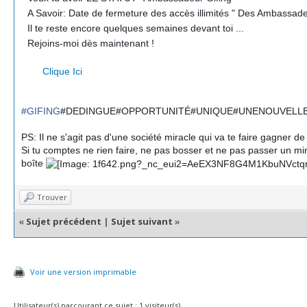
?
A Savoir: Date de fermeture des accès illimités " Des Ambassad
?
Il te reste encore quelques semaines devant toi ...
?
Rejoins-moi dès maintenant !
?
?
?
Clique Ici
#GIFING
#DEDINGUE#OPPORTUNITÉ#UNIQUE#UNENOUVELLE
PS:
Il ne s'agit pas d'une société miracle qui va te faire gagner d
Si tu comptes ne rien faire, ne pas bosser et ne pas passer un mi
boîte
Trouver
«
Sujet précédent
|
Sujet suivant
»
Voir une version imprimable
Utilisateur(s) parcourant ce sujet : 1 visiteur(s)