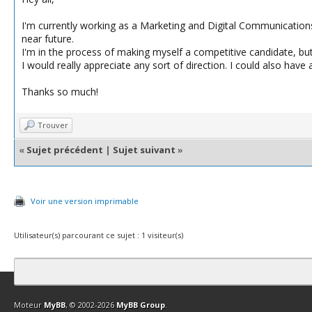
I'm currently working as a Marketing and Digital Communications 
near future.
I'm in the process of making myself a competitive candidate, but I
I would really appreciate any sort of direction. I could also have a
Thanks so much!
Trouver
«
Sujet précédent
|
Sujet suivant
»
Voir une version imprimable
Utilisateur(s) parcourant ce sujet : 1 visiteur(s)
Contact
Club Affiliation
Retourner en haut
Version bas-débit (Archi
Moteur
MyBB
, © 2002-2026
MyBB Group
.