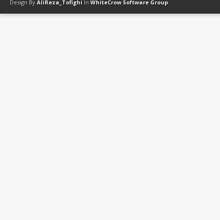
Design By
AliReza_Tofighi
In
WhiteCrow Software Group
.