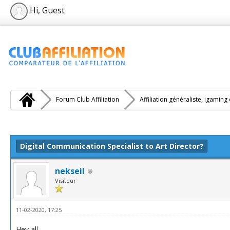
Hi, Guest
Forum Club Affiliation
Affiliation généraliste, igaming
e(s))
Digital Communication Specialist to Art Director?
nekseil
Visiteur
11-02-2020, 17:25
Hey all,