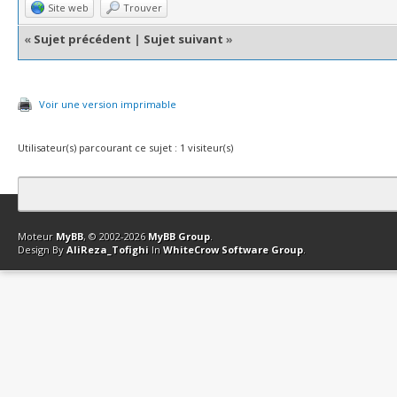
Site web
Trouver
«
Sujet précédent
|
Sujet suivant
»
Voir une version imprimable
Utilisateur(s) parcourant ce sujet : 1 visiteur(s)
Contact
Club Affiliation
Retourner en haut
Version bas-débit (Archi
Moteur
MyBB
, © 2002-2026
MyBB Group
.
Design By
AliReza_Tofighi
In
WhiteCrow Software Group
.