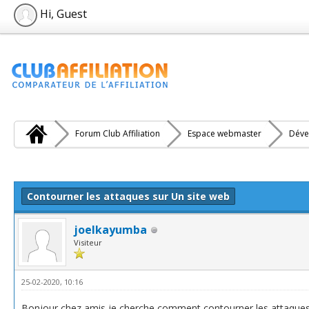
Hi, Guest
Forum Club Affiliation
Espace webmaster
Déve
e(s))
Contourner les attaques sur Un site web
joelkayumba
Visiteur
25-02-2020, 10:16
Bonjour chez amis je cherche comment contourner les attaqu