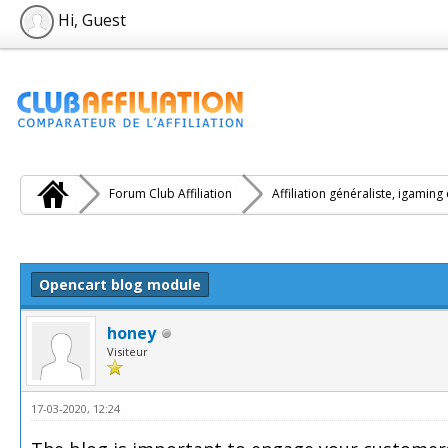
Hi, Guest
Forum Club Affiliation
Affiliation généraliste, igaming
e(s))
Opencart blog module
honey
Visiteur
17-03-2020, 12:24