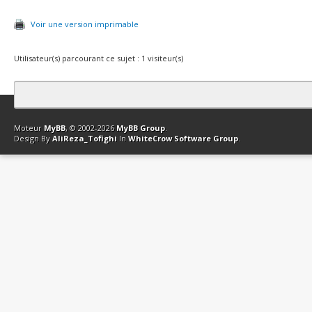
Voir une version imprimable
Utilisateur(s) parcourant ce sujet : 1 visiteur(s)
Contact
Club Affiliation
Retourner en haut
Version bas-débit (Archi
Moteur
MyBB
, © 2002-2026
MyBB Group
.
Design By
AliReza_Tofighi
In
WhiteCrow Software Group
.