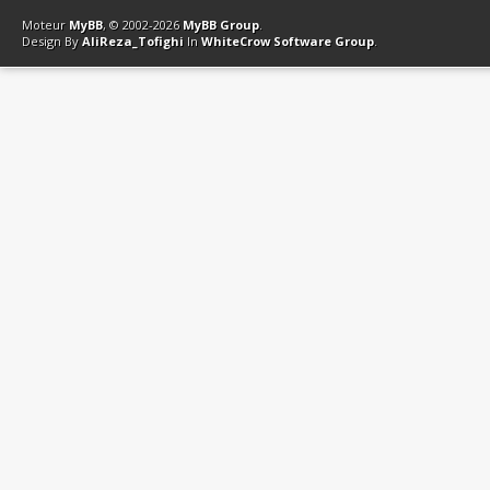
Contact
Club Affiliation
Retourner en haut
Version bas-débit (Archi
Moteur
MyBB
, © 2002-2026
MyBB Group
.
Design By
AliReza_Tofighi
In
WhiteCrow Software Group
.