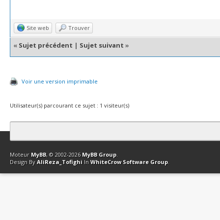
Site web
Trouver
«
Sujet précédent
|
Sujet suivant
»
Voir une version imprimable
Utilisateur(s) parcourant ce sujet : 1 visiteur(s)
Contact
Club Affiliation
Retourner en haut
Version bas-débit (Archi
Moteur
MyBB
, © 2002-2026
MyBB Group
.
Design By
AliReza_Tofighi
In
WhiteCrow Software Group
.