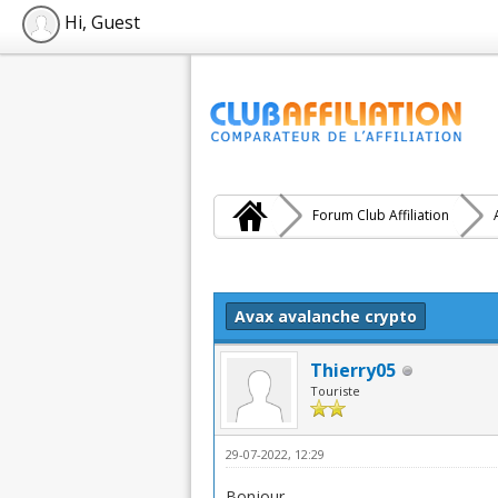
Hi, Guest
Forum Club Affiliation
Moyenne : 0 (0 vote(s))
1
2
3
4
5
Avax avalanche crypto
Thierry05
Touriste
29-07-2022, 12:29
Bonjour,