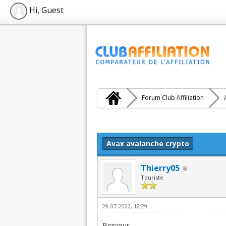
Hi, Guest
Forum Club Affiliation
Moyenne : 0 (0 vote(s))
1
2
3
4
5
Avax avalanche crypto
Thierry05
Touriste
29-07-2022, 12:29
Bonjour,