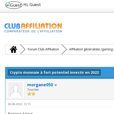
Hi, Guest
Forum Club Affiliation
Affiliation généraliste, igaming
e(s))
Crypto monnaie à fort potentiel investir en 2022
morgane050
Touriste
30-08-2022, 13:15
Bonjour à tous.