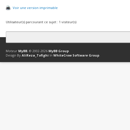
Voir une version imprimable
Utilisateur(s) parcourant ce sujet : 1 visiteur(s)
Contact
Club Affiliation
Retourner en haut
Version bas-débit (Archi
Moteur
MyBB
, © 2002-2026
MyBB Group
.
Design By
AliReza_Tofighi
In
WhiteCrow Software Group
.