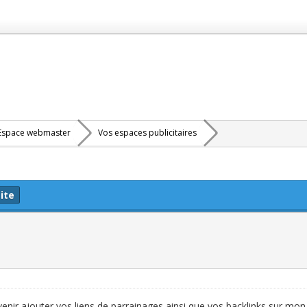
Espace webmaster
Vos espaces publicitaires
ite
 venir ajouter vos liens de parrainages ainsi que vos backlinks sur mon 