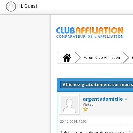
Hi, Guest
Forum Club Affiliation
Moyenne : 3 (1 vote(s))
1
2
3
4
5
Affichez gratuitement sur mon s
argentadomicile
Visiteur
20-12-2014, 15:02
Salut à tous, j'aimerais vous inviter à