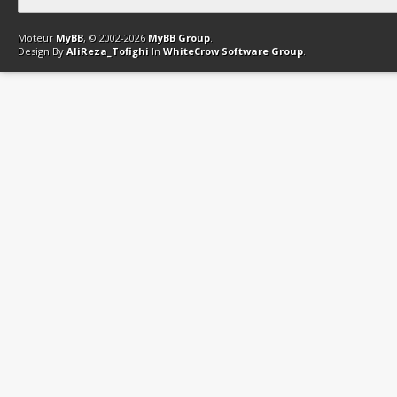
Contact
Club Affiliation
Retourner en haut
Version bas-débit (Archi
Moteur
MyBB
, © 2002-2026
MyBB Group
.
Design By
AliReza_Tofighi
In
WhiteCrow Software Group
.