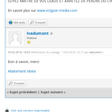
SOYEZ MAÎTRE DE VOS LEADS ET ARRÊTEZ DE PERDRE DU CHI
En savoir plus sur
www.eclypse-media.com
Site web
Trouver
Ivadumont
Visiteur
19-02-2016, 16:03
(Modification du message : 14-03-2016, 22:21 par
Ivadumont
.)
Bon à savoir, merci
Allaitement Mixte
Trouver
«
Sujet précédent
|
Sujet suivant
»
Voir une version imprimable