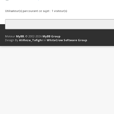
Utilisateur(s) parcourant ce sujet : 1 visiteur(s)
Contact
Club Affiliation
Retourner en haut
Version bas-débit (Archi
Moteur
MyBB
, © 2002-2026
MyBB Group
.
Design By
AliReza_Tofighi
In
WhiteCrow Software Group
.