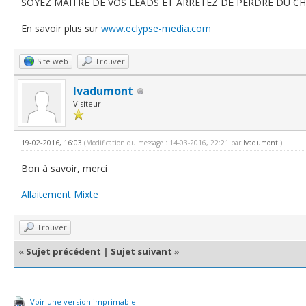
SOYEZ MAÎTRE DE VOS LEADS ET ARRÊTEZ DE PERDRE DU CHI
En savoir plus sur
www.eclypse-media.com
Site web
Trouver
Ivadumont
Visiteur
19-02-2016, 16:03
(Modification du message : 14-03-2016, 22:21 par
Ivadumont
.)
Bon à savoir, merci
Allaitement Mixte
Trouver
«
Sujet précédent
|
Sujet suivant
»
Voir une version imprimable