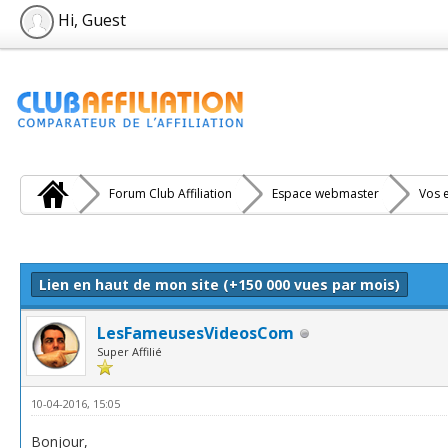
Hi, Guest
Forum Club Affiliation
Espace webmaster
Vos e
e(s))
Lien en haut de mon site (+150 000 vues par mois)
LesFameusesVideosCom
Super Affilié
10-04-2016, 15:05
Bonjour,