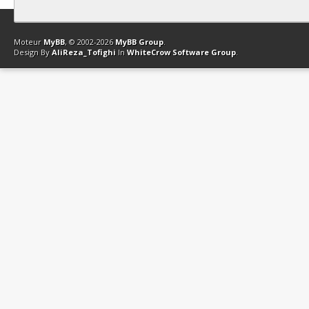
Contact
Club Affiliation
Retourner en haut
Version bas-débit (Archi
Moteur
MyBB
, © 2002-2026
MyBB Group
.
Design By
AliReza_Tofighi
In
WhiteCrow Software Group
.