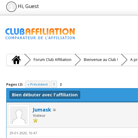
Hi, Guest
Forum Club Affiliation
Bienvenue au Club !
A pr
e(s))
Pages (2) :
« Précédent
1
2
Bien débuter avec l'affiliation
Jumask
Visiteur
29-01-2020, 10:47