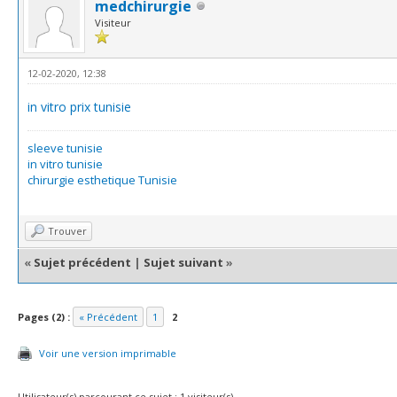
medchirurgie
Visiteur
12-02-2020, 12:38
in vitro prix tunisie
sleeve tunisie
in vitro tunisie
chirurgie esthetique Tunisie
Trouver
«
Sujet précédent
|
Sujet suivant
»
Pages (2) :
« Précédent
1
2
Voir une version imprimable
Utilisateur(s) parcourant ce sujet : 1 visiteur(s)