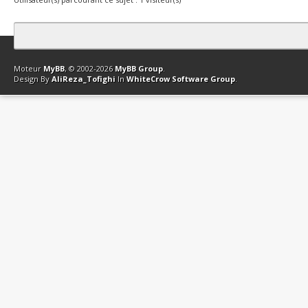
Contact
Club Affiliation
Retourner en haut
Version bas-débit (Archi
Moteur
MyBB
, © 2002-2026
MyBB Group
.
Design By
AliReza_Tofighi
In
WhiteCrow Software Group
.