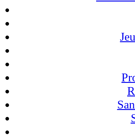
Je
Pr
R
San