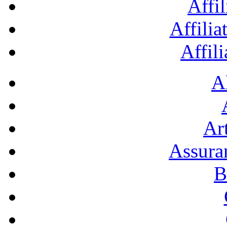
Affil
Affilia
Affil
A
Art
Assura
B