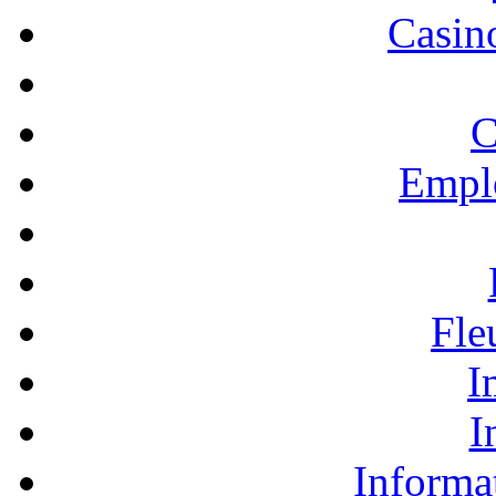
Casino
C
Empl
Fle
I
I
Informa