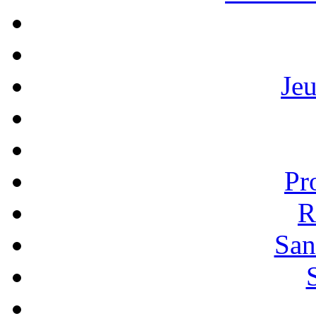
Je
Pr
R
San