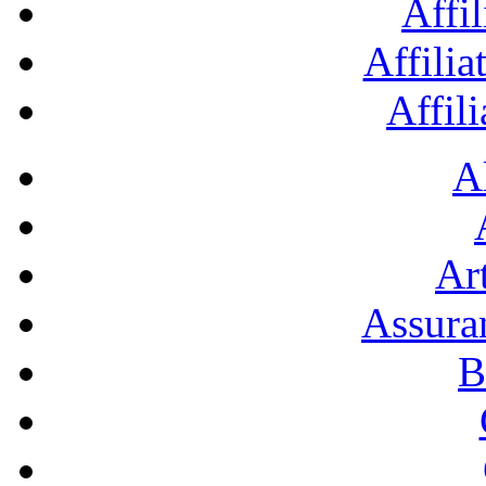
Affil
Affilia
Affil
A
Art
Assura
B