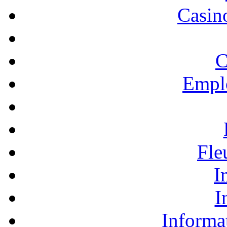
Casino
C
Empl
Fle
I
I
Informa