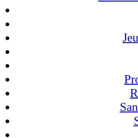
Je
Pr
R
San