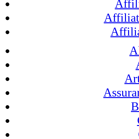
Affil
Affilia
Affil
A
Art
Assura
B