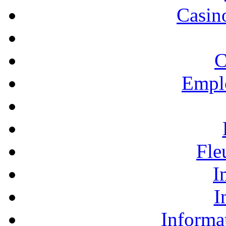
Casino
C
Empl
Fle
I
I
Informa