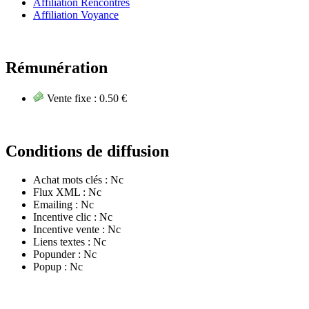
Affiliation Rencontres
Affiliation Voyance
Rémunération
Vente fixe :
0.50 €
Conditions de diffusion
Achat mots clés :
Nc
Flux XML :
Nc
Emailing :
Nc
Incentive clic :
Nc
Incentive vente :
Nc
Liens textes :
Nc
Popunder :
Nc
Popup :
Nc