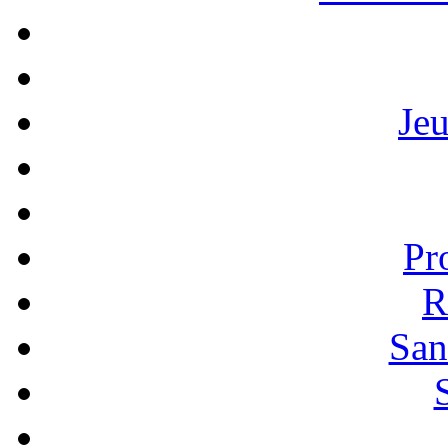
Je
Pr
R
San