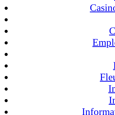
Casino
C
Empl
Fle
I
I
Informa