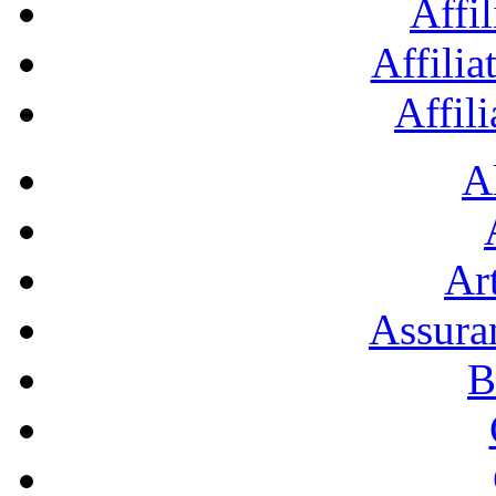
Affil
Affilia
Affil
A
Art
Assura
B