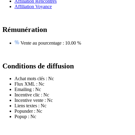
Affiliation Rencontres
Affiliation Voyance
Rémunération
Vente au pourcentage :
10.00 %
Conditions de diffusion
Achat mots clés :
Nc
Flux XML :
Nc
Emailing :
Nc
Incentive clic :
Nc
Incentive vente :
Nc
Liens textes :
Nc
Popunder :
Nc
Popup :
Nc