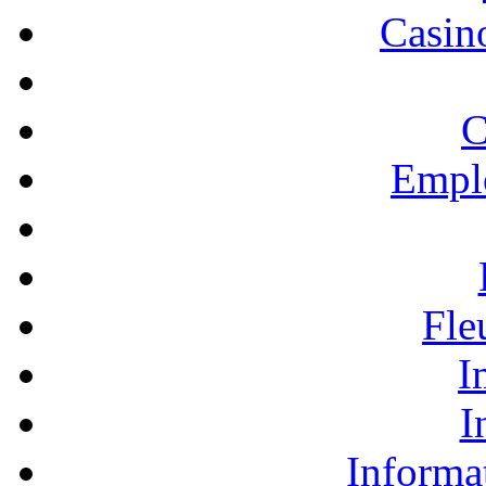
Casino
C
Empl
Fle
I
I
Informa