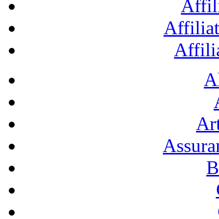
Affil
Affilia
Affil
A
Art
Assura
B