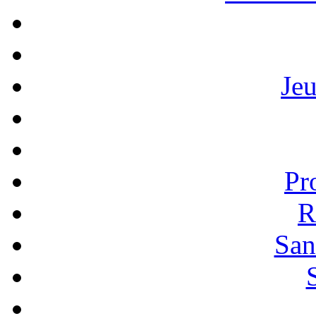
Je
Pr
R
San