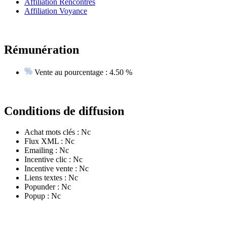
Affiliation Rencontres
Affiliation Voyance
Rémunération
Vente au pourcentage :
4.50 %
Conditions de diffusion
Achat mots clés :
Nc
Flux XML :
Nc
Emailing :
Nc
Incentive clic :
Nc
Incentive vente :
Nc
Liens textes :
Nc
Popunder :
Nc
Popup :
Nc