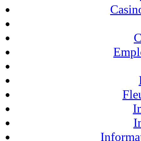
Casino
C
Empl
Fle
I
I
Informa