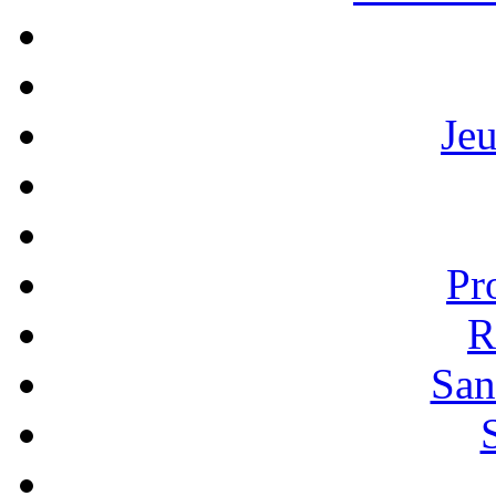
Je
Pr
R
San