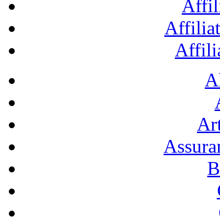
Affil
Affilia
Affil
A
Art
Assura
B