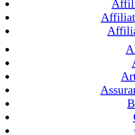
Affil
Affilia
Affil
A
Art
Assura
B