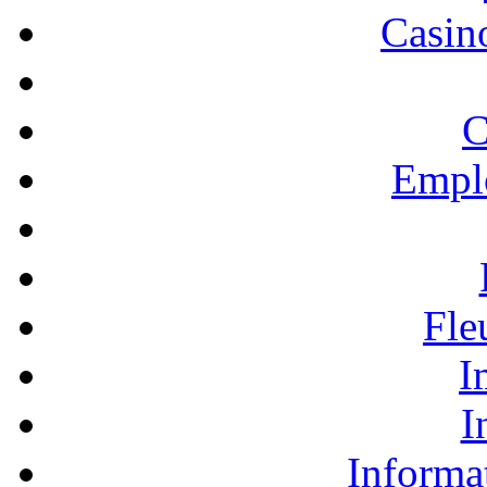
Casino
C
Empl
Fle
I
I
Informa