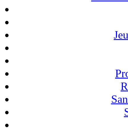
Je
Pr
R
San