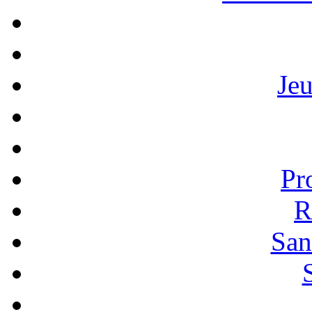
Je
Pr
R
San