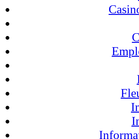
Casino
C
Empl
Fle
I
I
Informa