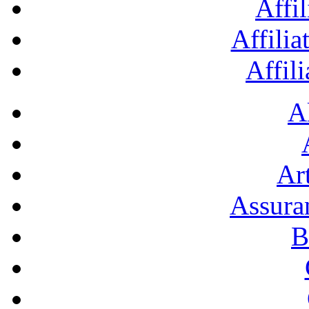
Affil
Affilia
Affil
A
Art
Assura
B