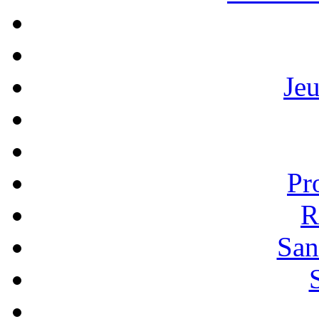
Je
Pr
R
San