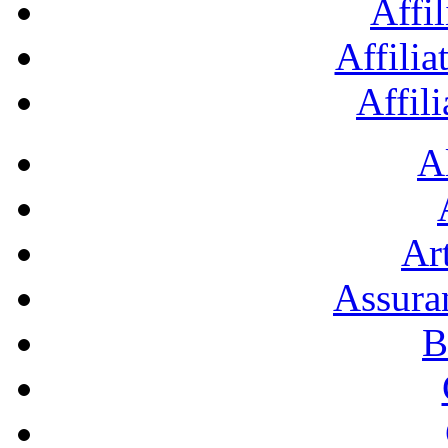
Affil
Affilia
Affil
A
Art
Assura
B