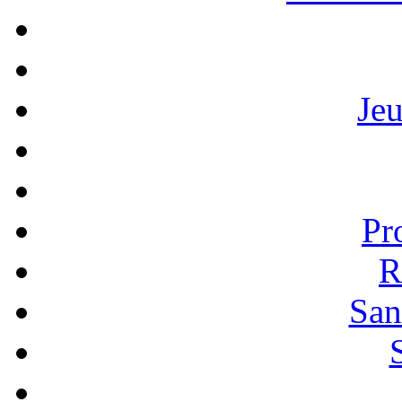
Je
Pr
R
San