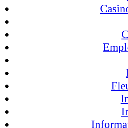
Casino
C
Empl
Fle
I
I
Informa