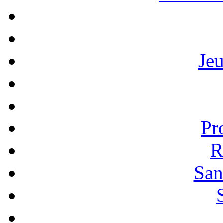
Je
Pr
R
San