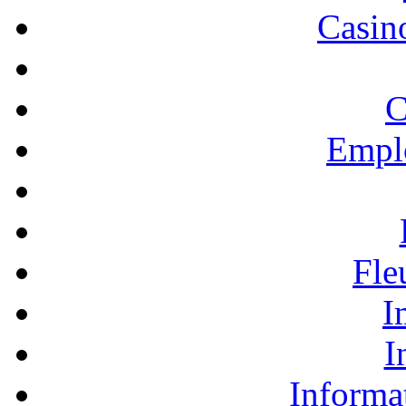
Casino
C
Empl
Fle
I
I
Informa