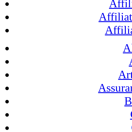
Affil
Affilia
Affil
A
Art
Assura
B