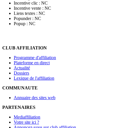
Incentive clic :
NC
Incentive vente :
NC
Liens textes :
NC
Popunder :
NC
Popup :
NC
CLUB AFFILIATION
Programme d'affiliation
Plateforme en direct
Actualité
Dossiers
Lexique de l'affiliation
COMMUNAUTE
Annuaire des sites web
PARTENAIRES
Mediaffiliation
Votre site ici ?
Annoncez-vous sur club affiliation