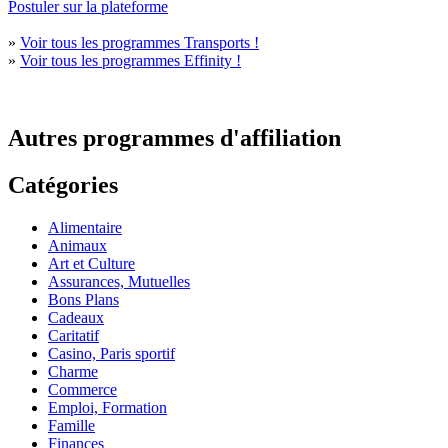
Postuler sur la plateforme
»
Voir tous les programmes Transports !
»
Voir tous les programmes Effinity !
Autres programmes d'affiliation
Catégories
Alimentaire
Animaux
Art et Culture
Assurances, Mutuelles
Bons Plans
Cadeaux
Caritatif
Casino, Paris sportif
Charme
Commerce
Emploi, Formation
Famille
Finances