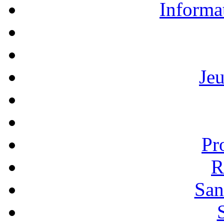
Informa
Je
Pr
R
San