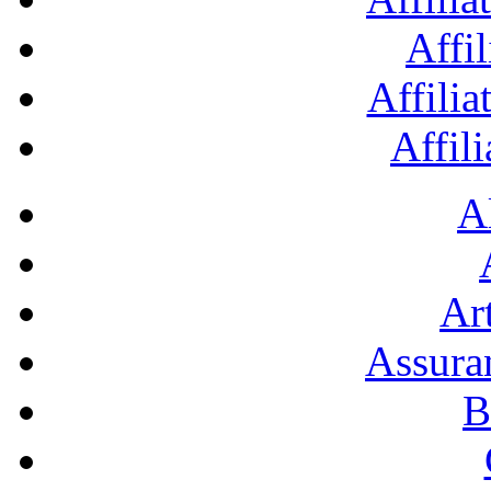
Affil
Affilia
Affil
A
Art
Assura
B