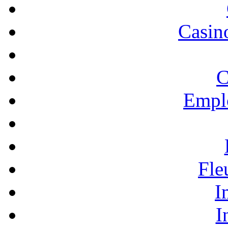
Casino
C
Empl
Fle
I
I