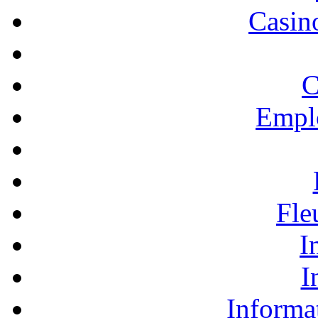
Casino
C
Empl
Fle
I
I
Informa