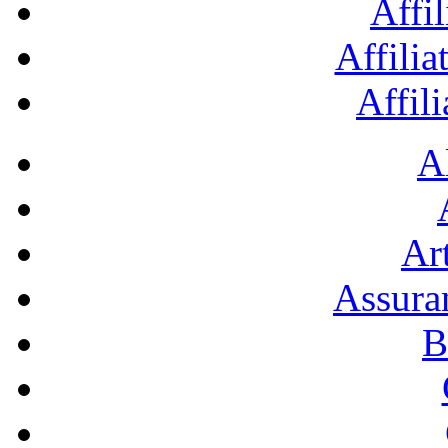
Affil
Affilia
Affil
A
Art
Assura
B