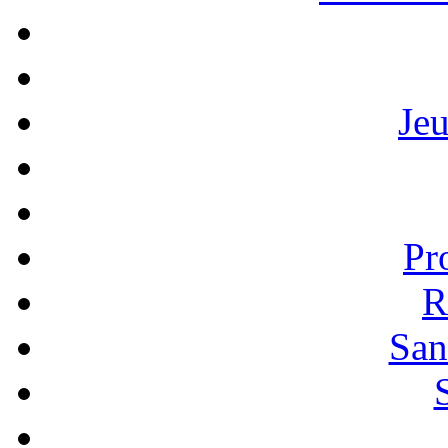
Je
Pr
R
San