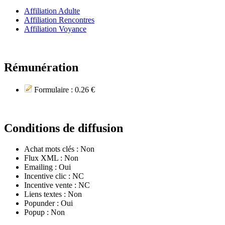
Affiliation Adulte
Affiliation Rencontres
Affiliation Voyance
Rémunération
Formulaire :
0.26 €
Conditions de diffusion
Achat mots clés :
Non
Flux XML :
Non
Emailing :
Oui
Incentive clic :
NC
Incentive vente :
NC
Liens textes :
Non
Popunder :
Oui
Popup :
Non