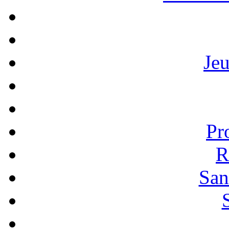
Je
Pr
R
San