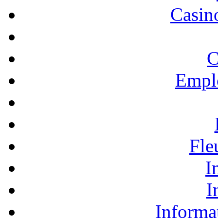
Casino
C
Empl
Fle
I
I
Informa