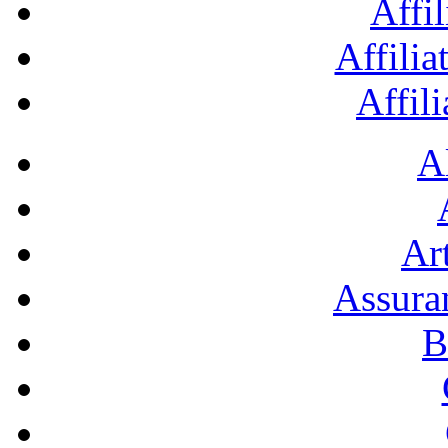
Affil
Affilia
Affil
A
Art
Assura
B