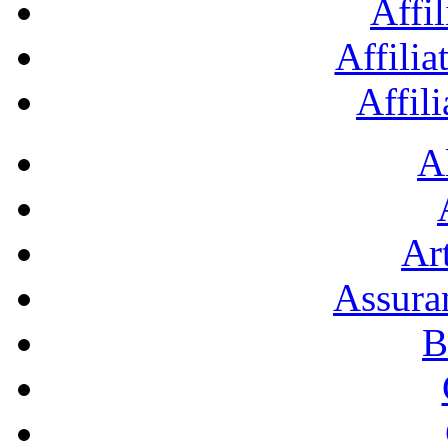
Affil
Affilia
Affil
A
Art
Assura
B