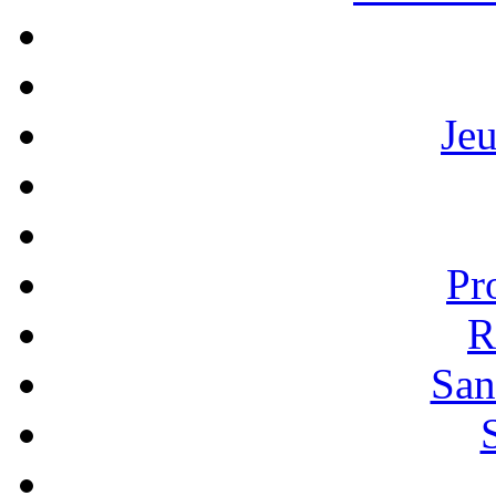
Je
Pr
R
San