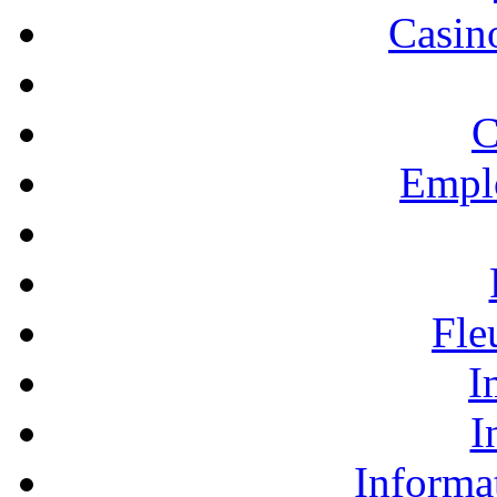
Casino
C
Empl
Fle
I
I
Informa