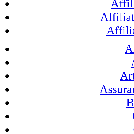
Affil
Affilia
Affil
A
Art
Assura
B