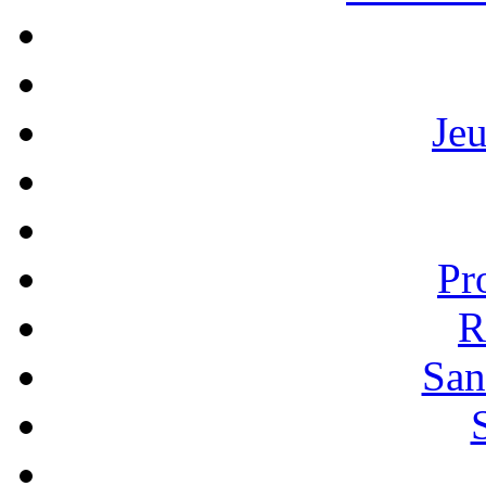
Je
Pr
R
San