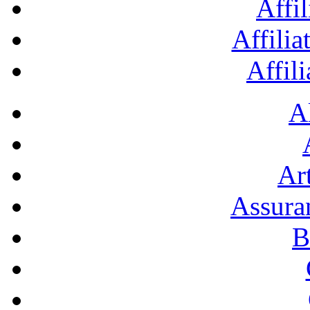
Affil
Affilia
Affil
A
Art
Assura
B