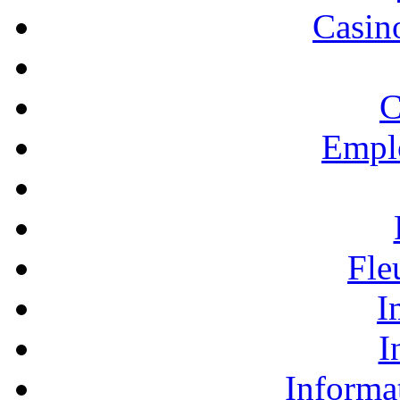
Casino
C
Empl
Fle
I
I
Informa