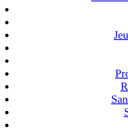
Je
Pr
R
San