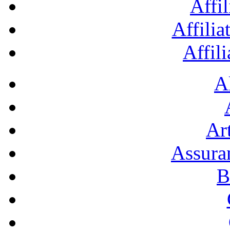
Affil
Affilia
Affil
A
Art
Assura
B