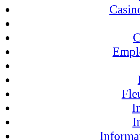
Casino
C
Empl
Fle
I
I
Informa