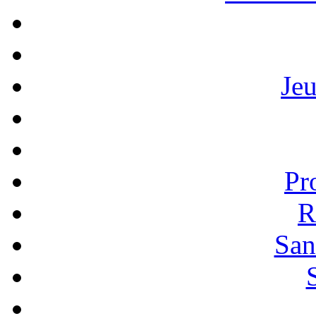
Je
Pr
R
San