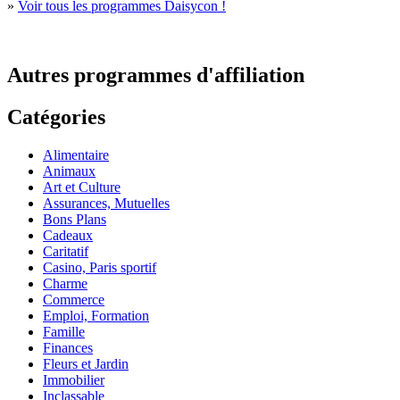
»
Voir tous les programmes Daisycon !
Autres programmes d'affiliation
Catégories
Alimentaire
Animaux
Art et Culture
Assurances, Mutuelles
Bons Plans
Cadeaux
Caritatif
Casino, Paris sportif
Charme
Commerce
Emploi, Formation
Famille
Finances
Fleurs et Jardin
Immobilier
Inclassable