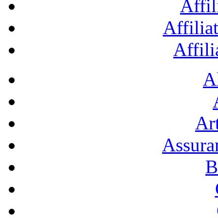
Affil
Affilia
Affil
A
Art
Assura
B