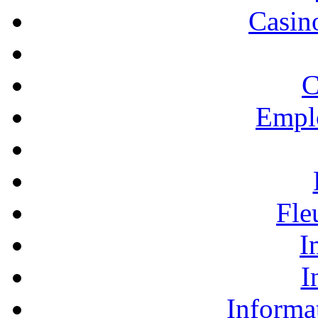
Casino
C
Empl
Fle
I
I
Informa