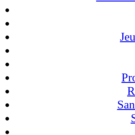
Je
Pr
R
San