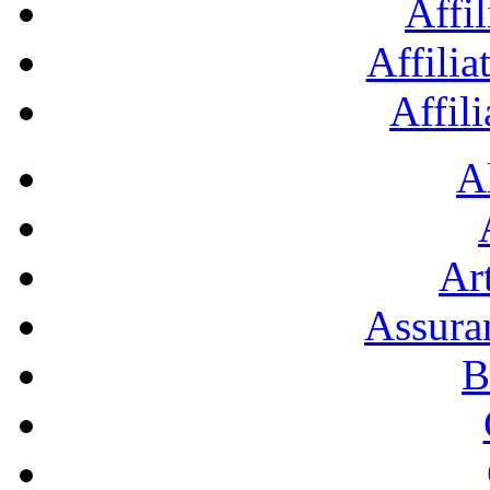
Affil
Affilia
Affil
A
Art
Assura
B