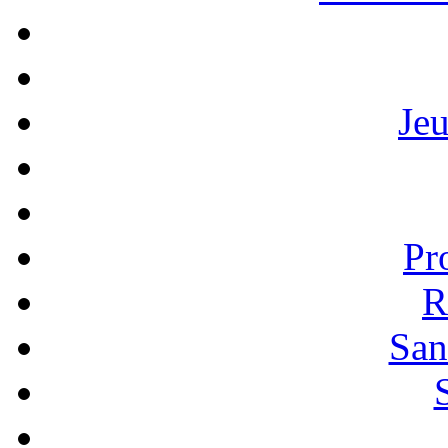
Je
Pr
R
San