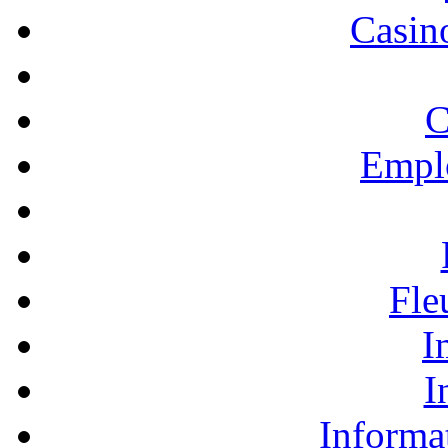
Casino
C
Empl
Fle
I
I
Informa