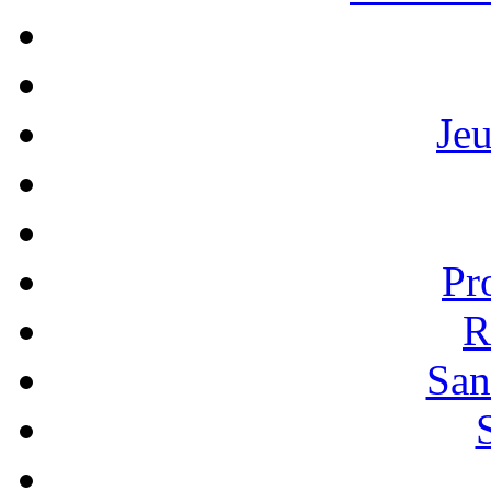
Je
Pr
R
San