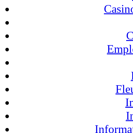
Casino
C
Empl
Fle
I
I
Informa