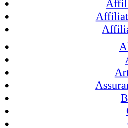
Affil
Affilia
Affil
A
Art
Assura
B