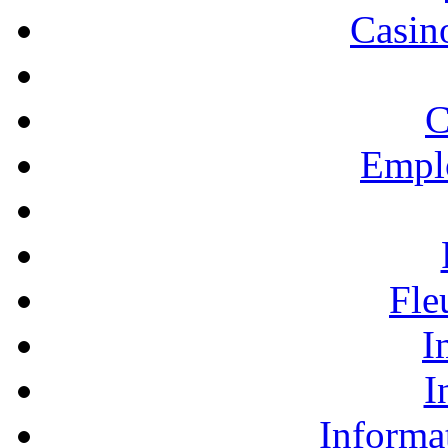
Casino
C
Empl
Fle
I
I
Informa