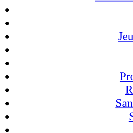
Je
Pr
R
San