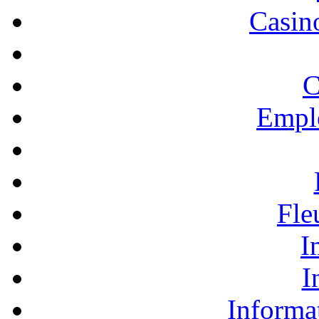
Casino
C
Empl
Fle
I
I
Informa