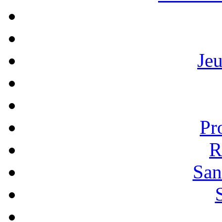
Je
Pr
R
San