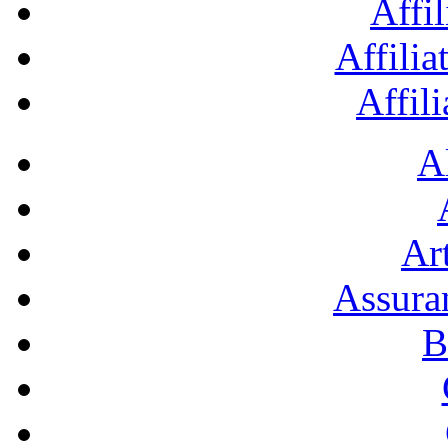
Affil
Affilia
Affil
A
Art
Assura
B