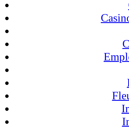
Casino
C
Empl
Fle
I
I