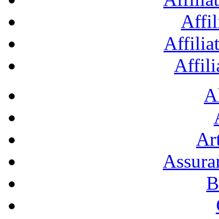
Affil
Affilia
Affil
A
Art
Assura
B