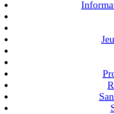
Informa
Je
Pr
R
San