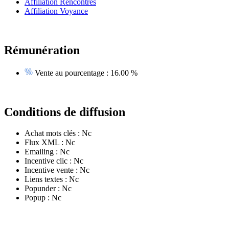
Affiliation Rencontres
Affiliation Voyance
Rémunération
Vente au pourcentage :
16.00 %
Conditions de diffusion
Achat mots clés :
Nc
Flux XML :
Nc
Emailing :
Nc
Incentive clic :
Nc
Incentive vente :
Nc
Liens textes :
Nc
Popunder :
Nc
Popup :
Nc